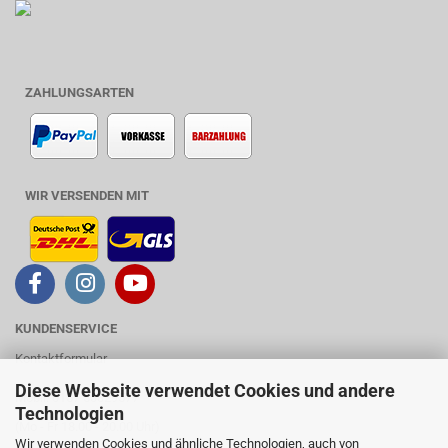
ZAHLUNGSARTEN
WIR VERSENDEN MIT
KUNDENSERVICE
Kontaktformular
Diese Webseite verwendet Cookies und andere
Mobil: 0157 53329577
Technologien
(Mo - Fr 18.00 - 20.00 Uhr)
Wir verwenden Cookies und ähnliche Technologien, auch von