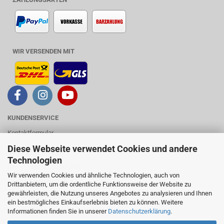
WIR VERSENDEN MIT
KUNDENSERVICE
Kontaktformular
Diese Webseite verwendet Cookies und andere
Mobil: 0157 53329577
Technologien
(Mo - Fr 18.00 - 20.00 Uhr)
Wir verwenden Cookies und ähnliche Technologien, auch von
- kein Ladengeschäft -
Drittanbietern, um die ordentliche Funktionsweise der Website zu
gewährleisten, die Nutzung unseres Angebotes zu analysieren und Ihnen
- Werkstatttermine nur nach Vereinbarung -
ein bestmögliches Einkaufserlebnis bieten zu können. Weitere
Informationen finden Sie in unserer
Datenschutzerklärung
.