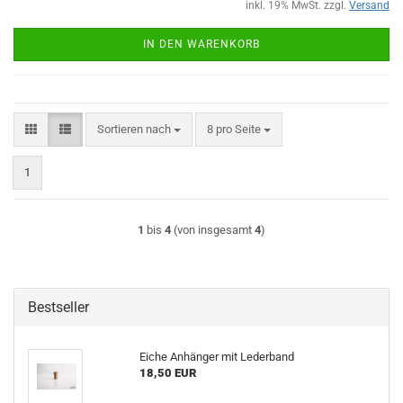
inkl. 19% MwSt. zzgl.
Versand
IN DEN WARENKORB
Sortieren nach
pro Seite
Sortieren nach
8 pro Seite
1
1
bis
4
(von insgesamt
4
)
Bestseller
Eiche Anhänger mit Lederband
18,50 EUR