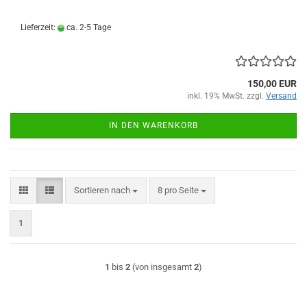
Lieferzeit:
ca. 2-5 Tage
150,00 EUR
inkl. 19% MwSt. zzgl.
Versand
IN DEN WARENKORB
Sortieren nach
pro Seite
Sortieren nach
8 pro Seite
1
1
bis
2
(von insgesamt
2
)