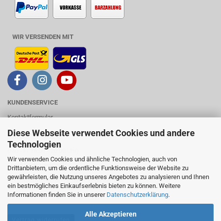
WIR VERSENDEN MIT
KUNDENSERVICE
Kontaktformular
Diese Webseite verwendet Cookies und andere
Mobil: 0157 53329577
Technologien
(Mo - Fr 18.00 - 20.00 Uhr)
Wir verwenden Cookies und ähnliche Technologien, auch von
- kein Ladengeschäft -
Drittanbietern, um die ordentliche Funktionsweise der Website zu
gewährleisten, die Nutzung unseres Angebotes zu analysieren und Ihnen
- Werkstatttermine nur nach Vereinbarung -
ein bestmögliches Einkaufserlebnis bieten zu können. Weitere
Informationen finden Sie in unserer
Datenschutzerklärung
.
Alle Akzeptieren
Vertrag widerrufen