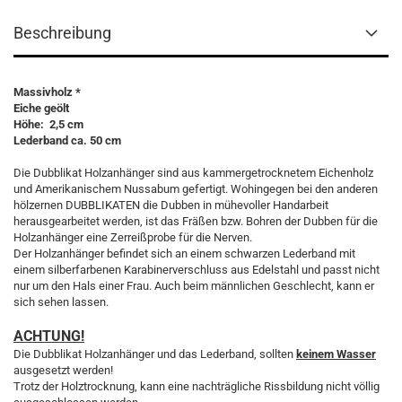
Beschreibung
Massivholz *
Eiche geölt
Höhe: 2,5 cm
Lederband ca. 50 cm
Die Dubblikat Holzanhänger sind aus kammergetrocknetem Eichenholz
und Amerikanischem Nussabum gefertigt. Wohingegen bei den anderen
hölzernen DUBBLIKATEN die Dubben in mühevoller Handarbeit
herausgearbeitet werden, ist das Fräßen bzw. Bohren der Dubben für die
Holzanhänger eine Zerreißprobe für die Nerven.
Der Holzanhänger befindet sich an einem schwarzen Lederband mit
einem silberfarbenen Karabinerverschluss aus Edelstahl und passt nicht
nur um den Hals einer Frau. Auch beim männlichen Geschlecht, kann er
sich sehen lassen.
ACHTUNG!
Die Dubblikat Holzanhänger und das Lederband, sollten
keinem Wasser
ausgesetzt werden!
Trotz der Holztrocknung, kann eine nachträgliche Rissbildung nicht völlig